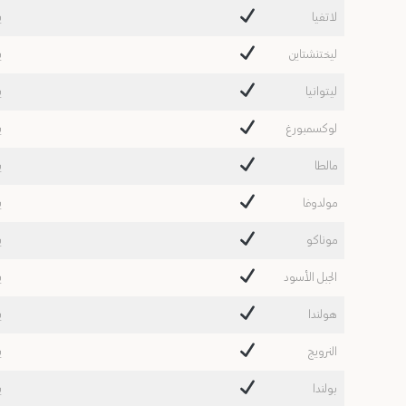
لاتفيا
ي
ليختنشتاين
ي
ليتوانيا
ي
لوكسمبورغ
ي
مالطا
ي
مولدوفا
ي
موناكو
ي
الجبل الأسود
ي
هولندا
ي
النرويج
ي
بولندا
ي