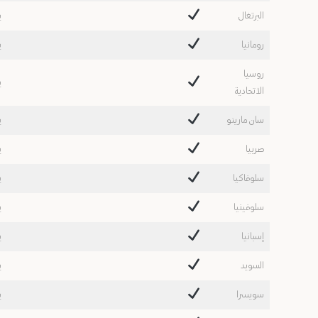
البرتغال
ي
رومانيا
ي
روسيا
ي
الاتحادية
سان مارينو
ي
صربيا
ي
سلوفاكيا
ي
سلوفينيا
ي
إسبانيا
ي
السويد
ي
سويسرا
ي