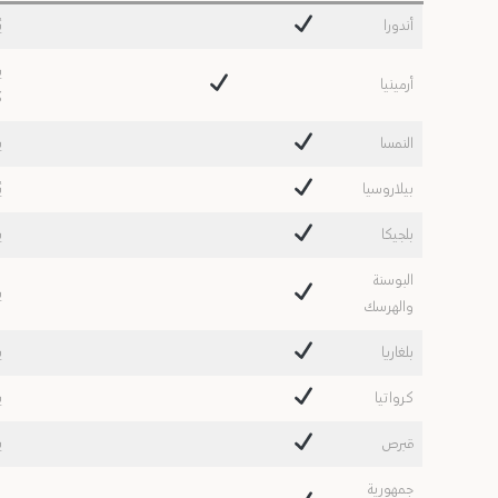
أندورا
ي
ي
أرمينيا
ك
النمسا
ي
بيلاروسيا
يُ
بلجيكا
ي
البوسنة
ي
والهرسك
بلغاريا
ي
كرواتيا
ي
قبرص
ي
جمهورية