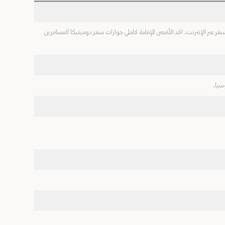
ر عبر الإنترنت. الحد الأقصى للإقامة لحاملي جوازات سفر دومينيكا المسافرين