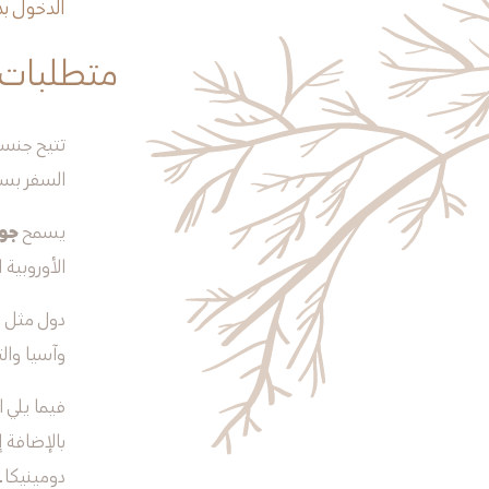
الدخول بد
متطلبات 
السفر بسهولة إلى أكثر من 60 وجهة من
يسمح
جوا
الأوروبية
دول مثل ا
وآسيا والت
فيما يلي ا
بالإضافة إ
دومينيكا.