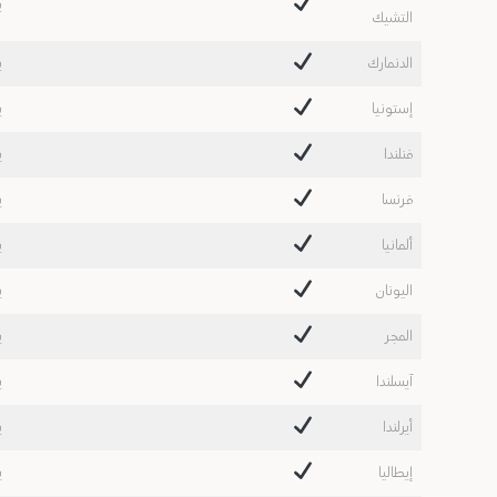
ي
التشيك
الدنمارك
ي
إستونيا
ي
فنلندا
ي
فرنسا
ي
ألمانيا
ي
اليونان
ي
المجر
ي
آيسلندا
ي
أيرلندا
ي
إيطاليا
ي